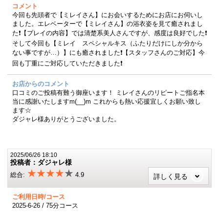
コメント
今回も先頭者で【ミレイさん】にお会いするためにお店にお伺いし
ました。エレベーターで【ミレイさん】の浴衣姿を見て癒されまし
た❗【プレイの内容】では清楚系美人さんですが、感度は良好でした❗
そして今回も【ミレイ スペシャルキス（ふたりだけにしか分から
ない事ですが…）】にも癒されました❗【スタッフさんのご対応】今
回も丁重にご対応していただきました❗
お店からのコメント
口コミのご投稿有難う御座います！ ミレイさんのリピートご指名本
当に感謝いたしますm(__)m これからも熱い応援宜しくお願い致し
ます☆
ダジャレ様ありがとうございました。
2025/06/26 18:10
投稿者：ダジャレ様
★★★★
★
総合:
4.9
詳しく見る
ご利用日時/コース
2025-6-26 / 75分コース