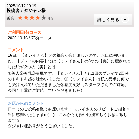
2025/10/17 19:19
投稿者：ダジャレ様
★★★★
★
総合:
4.9
詳しく見る
ご利用日時/コース
2025-10-16 / 75分コース
コメント
16日、【ミレイさん】との都合が合いましたので、お店に伺いまし
た。【プレイの内容】では【ミレイさん】の3つの【美】に癒されま
した❗その3つの【美】とは
①美人②美乳③美尻です。【ミレイさん】とは1回のプレイで2回分
のドキドキ感を味わいました。①【ミレイさん】は私の要求に何で
も受け入れていただきました②感度良好【スタッフさんのご対応】
今回も丁重にご対応していただきました❗
お店からのコメント
口コミのご投稿有難う御座います！ ミレイさんのリピートご指名本
当に感謝いたしますm(__)m これからも熱い応援宜しくお願い致し
ます☆
ダジャレ様ありがとうございました。