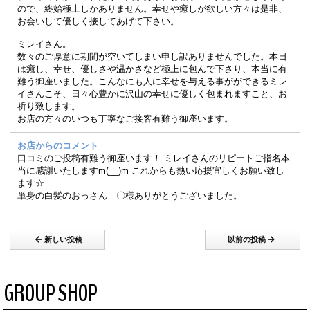
ので、終始極上しかありません。幸せや癒しが欲しい方々は是非、
お会いして優しく接してあげて下さい。
ミレイさん。
数々のご厚意に期間が空いてしまい申し訳ありませんでした。本日
は癒し、幸せ、優しさや温かさなど極上に包んで下さり、本当に有
難う御座いました。こんなにも人に幸せを与える事がができるミレ
イさんこそ、日々心豊かに沢山の幸せに優しく包まれますこと、お
祈り致します。
お店の方々のいつも丁寧なご接客有難う御座います。
お店からのコメント
口コミのご投稿有難う御座います！ ミレイさんのリピートご指名本
当に感謝いたしますm(__)m これからも熱い応援宜しくお願い致し
ます☆
単身の白髪のおっさん 〇様ありがとうございました。
新しい投稿
以前の投稿
GROUP SHOP