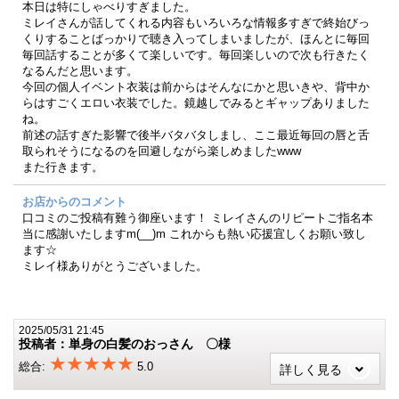
本日は特にしゃべりすぎました。
ミレイさんが話してくれる内容もいろいろな情報多すぎで終始びっ
くりすることばっかりで聴き入ってしまいましたが、ほんとに毎回
毎回話することが多くて楽しいです。毎回楽しいので次も行きたく
なるんだと思います。
今回の個人イベント衣装は前からはそんなにかと思いきや、背中か
らはすごくエロい衣装でした。鏡越しでみるとギャップありました
ね。
前述の話すぎた影響で後半バタバタしまし、ここ最近毎回の唇と舌
取られそうになるのを回避しながら楽しめましたwww
また行きます。
お店からのコメント
口コミのご投稿有難う御座います！ ミレイさんのリピートご指名本
当に感謝いたしますm(__)m これからも熱い応援宜しくお願い致し
ます☆
ミレイ様ありがとうございました。
2025/05/31 21:45
投稿者：単身の白髪のおっさん 〇様
★★★★★
総合:
5.0
詳しく見る