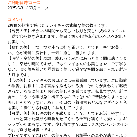
ご利用日時/コース
2025-5-31 / 60分コース
コメント
2度目の指名で感じたミレイさんの素敵な美の数々です。
【容姿の美】出会いの瞬間から美しいお顔と美しい抜群スタイルに
一瞬で心を惹き込まれます。美白で触り心地抜群のスベスベお肌も
お美しい。
【所作の美】一つ一つが本当に行き届いて、とても丁寧でお美し
い。心が綺麗に洗われ、一気に癒しに包まれます。
【時間・空間の美】勿論、終わってみればあっと言う間に感じる楽
しく、幸せな時間ですが、でもミレイさんのお美しさや、ご丁寧さ
など、凄く落ち着いた雰囲気で美しく温かな空間を感じられる所が
大好きです。
【心の美】ミレイさんのお日記には毎回感服しています。ご出勤前
の報告、お相手に必ず言葉を添えられる所、それらが変わらず継続
されている所に何よりお心の美しさを感じます。私見ですが、所作
含め、こういう事は急に出来るものではないので普段からきっとお
美しいんだろうなと。あと、今日の下着報告もどんなデザインも色
も美しく着こなされ楽しく拝見しています。
【可愛い美】美しさの数々を綴りましたが、とてもお話しやすく、
ニコッと笑った笑顔や時折見せてくれる仕草は凄く「可愛い！」ギ
ャップがたまらないです。少し前ですがX(エックス)のバレンタイン
のお写真は超可愛いです。
プレイですか？これだけの美があり、お相手への真心が感じられる