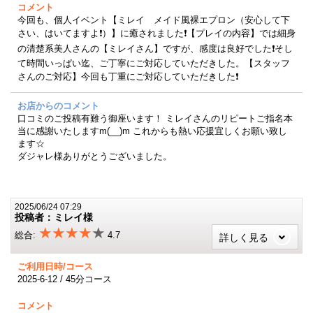
コメント
今回も、個人イベント【ミレイ メイド風裸エプロン（安心して下
さい、はいてますよ❗）】に癒されました❗【プレイの内容】では細身
の清楚系美人さんの【ミレイさん】ですが、感度は良好でした❗そし
て時間いっぱい迄、ご丁寧にご対応していただきした。【スタッフ
さんのご対応】今回も丁重にご対応していただきした❗
お店からのコメント
口コミのご投稿有難う御座います！ ミレイさんのリピートご指名本
当に感謝いたしますm(__)m これからも熱い応援宜しくお願い致し
ます☆
ダジャレ様ありがとうございました。
2025/06/24 07:29
投稿者：ミレイ様
★★★★
★
総合:
4.7
詳しく見る
ご利用日時/コース
2025-6-12 / 45分コース
コメント