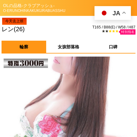
OLの品格-クラブアッシュ-
O-ERUNOHINKAKUKURABUASSHU
JA
今天去上班
T165 / B88(E) / W58 / H87
レン(26)
★★
★★★
特別指名
輪廓
女孩部落格
口碑