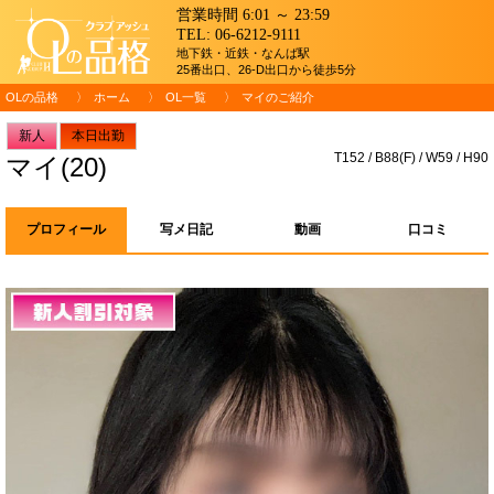
営業時間 6:01 ～ 23:59
TEL:
06-6212-9111
地下鉄・近鉄・なんば駅
25番出口、26-D出口から徒歩5分
OLの品格
ホーム
OL一覧
マイのご紹介
新人
本日出勤
T152 / B88(F) / W59 / H90
マイ(20)
プロフィール
写メ日記
動画
口コミ