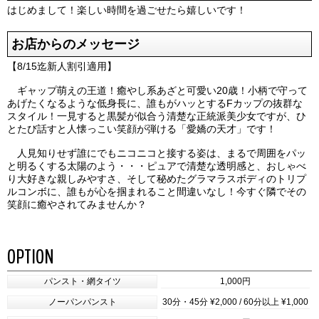
はじめまして！楽しい時間を過ごせたら嬉しいです！
お店からのメッセージ
【8/15迄新人割引適用】
ギャップ萌えの王道！癒やし系あざと可愛い20歳！小柄で守って
あげたくなるような低身長に、誰もがハッとするFカップの抜群な
スタイル！一見すると黒髪が似合う清楚な正統派美少女ですが、ひ
とたび話すと人懐っこい笑顔が弾ける「愛嬌の天才」です！
人見知りせず誰にでもニコニコと接する姿は、まるで周囲をパッ
と明るくする太陽のよう・・・ピュアで清楚な透明感と、おしゃべ
り大好きな親しみやすさ、そして秘めたグラマラスボディのトリプ
ルコンボに、誰もが心を掴まれること間違いなし！今すぐ隣でその
笑顔に癒やされてみませんか？
OPTION
パンスト・網タイツ
1,000円
ノーパンパンスト
30分・45分 ¥2,000 / 60分以上 ¥1,000